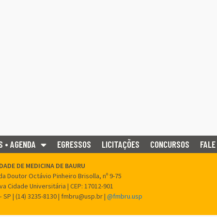
S • AGENDA
EGRESSOS
LICITAÇÕES
CONCURSOS
FALE
DADE DE MEDICINA DE BAURU
a Doutor Octávio Pinheiro Brisolla, nº 9-75
ova Cidade Universitária | CEP: 17012-901
– SP | (14) 3235-8130 | fmbru@usp.br |
@fmbru.usp