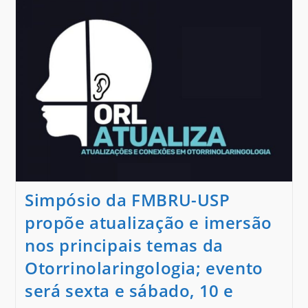
Simpósio da FMBRU-USP
propõe atualização e imersão
nos principais temas da
Otorrinolaringologia; evento
será sexta e sábado, 10 e