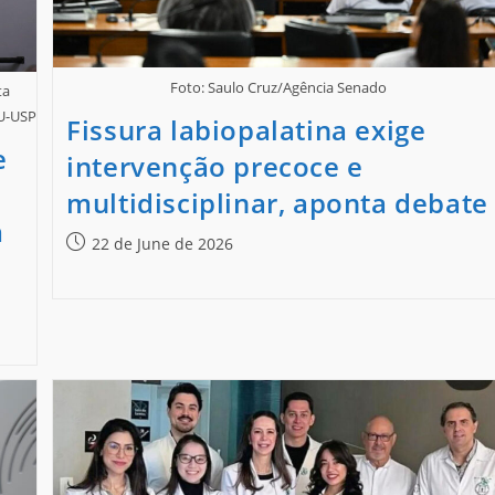
Foto: Saulo Cruz/Agência Senado
ta
RU-USP
Fissura labiopalatina exige
e
intervenção precoce e
multidisciplinar, aponta debate
m
22 de June de 2026