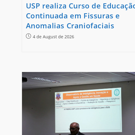
USP realiza Curso de Educaçã
Continuada em Fissuras e
Anomalias Craniofaciais
4 de August de 2026