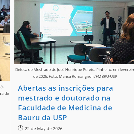
Defesa de Mestrado de José Henrique Pereira Pinheiro, em fevereir
de 2026. Foto: Marisa Romangnolli/FMBRU-USP
Abertas as inscrições para
),
ara de
mestrado e doutorado na
Faculdade de Medicina de
Bauru da USP
22 de May de 2026