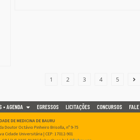
1
2
3
4
5
S • AGENDA
EGRESSOS
LICITAÇÕES
CONCURSOS
FALE
DADE DE MEDICINA DE BAURU
a Doutor Octávio Pinheiro Brisolla, nº 9-75
ova Cidade Universitária | CEP: 17012-901