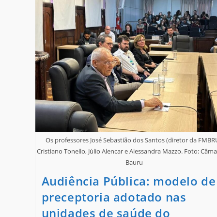
Os professores José Sebastião dos Santos (diretor da FMBRU
Cristiano Tonello, Júlio Alencar e Alessandra Mazzo. Foto: Câm
Bauru
Audiência Pública: modelo de
preceptoria adotado nas
unidades de saúde do