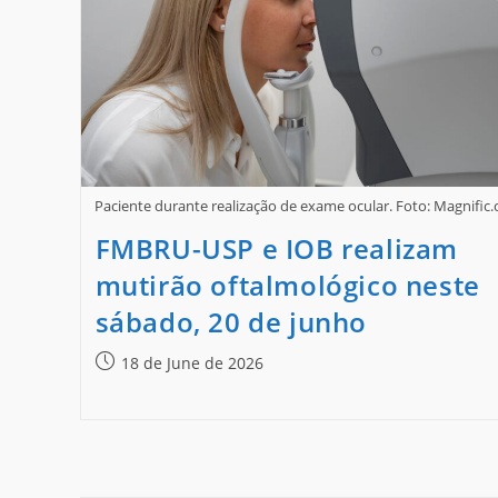
Paciente durante realização de exame ocular. Foto: Magnific
FMBRU-USP e IOB realizam
mutirão oftalmológico neste
sábado, 20 de junho
18 de June de 2026