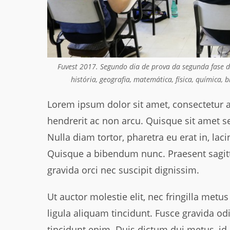
Fuvest 2017. Segundo dia de prova da segunda fase 
história, geografia, matemática, física, química,
Lorem ipsum dolor sit amet, consectetur ad
hendrerit ac non arcu. Quisque sit amet se
Nulla diam tortor, pharetra eu erat in, la
Quisque a bibendum nunc. Praesent sagit
gravida orci nec suscipit dignissim.
Ut auctor molestie elit, nec fringilla met
ligula aliquam tincidunt. Fusce gravida od
tincidunt enim. Duis dictum dui metus, id 