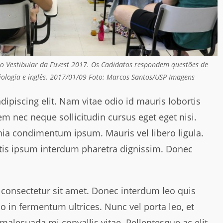
do Vestibular da Fuvest 2017. Os Cadidatos respondem questões de
 biologia e inglês. 2017/01/09 Foto: Marcos Santos/USP Imagens
ipiscing elit. Nam vitae odio id mauris lobortis
m nec neque sollicitudin cursus eget eget nisi.
cinia condimentum ipsum. Mauris vel libero ligula.
tis ipsum interdum pharetra dignissim. Donec
us consectetur sit amet. Donec interdum leo quis
io in fermentum ultrices. Nunc vel porta leo, et
malesuada mi convallis vitae. Pellentesque ac elit