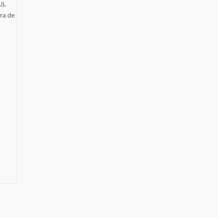
),
ara de