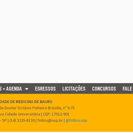
S • AGENDA
EGRESSOS
LICITAÇÕES
CONCURSOS
FALE
DADE DE MEDICINA DE BAURU
a Doutor Octávio Pinheiro Brisolla, nº 9-75
ova Cidade Universitária | CEP: 17012-901
– SP | (14) 3235-8130 | fmbru@usp.br |
@fmbru.usp