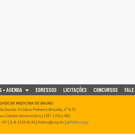
S • AGENDA
EGRESSOS
LICITAÇÕES
CONCURSOS
FALE
DADE DE MEDICINA DE BAURU
a Doutor Octávio Pinheiro Brisolla, nº 9-75
ova Cidade Universitária | CEP: 17012-901
– SP | (14) 3235-8130 | fmbru@usp.br |
@fmbru.usp