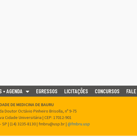
S • AGENDA
EGRESSOS
LICITAÇÕES
CONCURSOS
FALE
DADE DE MEDICINA DE BAURU
a Doutor Octávio Pinheiro Brisolla, nº 9-75
ova Cidade Universitária | CEP: 17012-901
– SP | (14) 3235-8130 | fmbru@usp.br |
@fmbru.usp