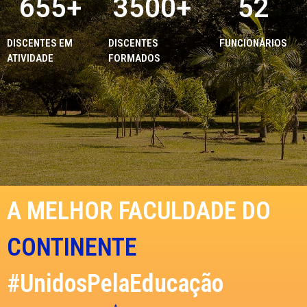
655
+
3500
+
52
DISCENTES EM
DISCENTES
FUNCIONÁRIOS
ATIVIDADE
FORMADOS
A MELHOR FACULDADE DO
ESTADO
CONTINENTE
#UnidosPelaEducação