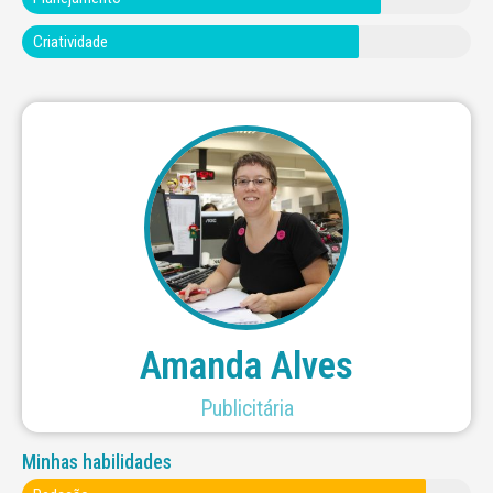
Criatividade
ullamcorper mattis, pulvinar dapibus leo.
adipiscing elit. Ut elit tellus, luctus nec
leo.Lorem ipsum dolor sit amet, consectetur
ullamcorper mattis, pulvinar dapibus
adipiscing elit. Ut elit tellus, luctus nec
Lorem ipsum dolor sit amet, consectetur
Amanda Alves
Publicitária
Minhas habilidades