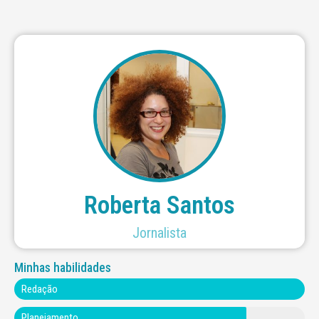
ullamcorper mattis, pulvinar dapibus leo.
adipiscing elit. Ut elit tellus, luctus nec
leo.Lorem ipsum dolor sit amet, consectetur
ullamcorper mattis, pulvinar dapibus
adipiscing elit. Ut elit tellus, luctus nec
Lorem ipsum dolor sit amet, consectetur
Roberta Santos
Jornalista
Minhas habilidades
Redação
Planejamento