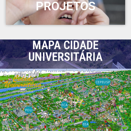
PROJETOS
MAPA CIDADE
UNIVERSITÁRIA
CEPEUSP
ECA
POLI
EEA