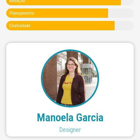
Redação
Planejamento
Criatividade
ullamcorper mattis, pulvinar dapibus leo.
adipiscing elit. Ut elit tellus, luctus nec
leo.Lorem ipsum dolor sit amet, consectetur
ullamcorper mattis, pulvinar dapibus
adipiscing elit. Ut elit tellus, luctus nec
Lorem ipsum dolor sit amet, consectetur
Manoela Garcia
Designer