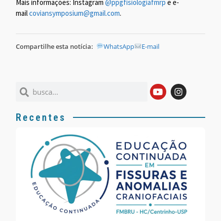
Mais informações: Instagram
@ppgfisiologiafmrp
e e-
mail
coviansymposium@gmail.com
.
Compartilhe esta notícia:
WhatsApp
E-mail
Recentes