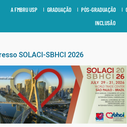
A FMBRU USP
GRADUAÇÃO
PÓS-GRADUAÇÃO
INCLUSÃO
ngresso SOLACI-SBHCI 2026