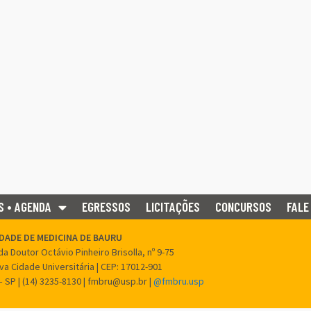
S • AGENDA
EGRESSOS
LICITAÇÕES
CONCURSOS
FALE
DADE DE MEDICINA DE BAURU
a Doutor Octávio Pinheiro Brisolla, nº 9-75
ova Cidade Universitária | CEP: 17012-901
– SP | (14) 3235-8130 | fmbru@usp.br |
@fmbru.usp